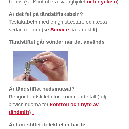
behov (se Kontrollera svänghjulet
och nyckeln
).
Är det fel på tändstiftskabeln?
Testa
kabeln
med en gnisttestare och testa
sedan motorn (se
Service
på tändstift
)
.
Tändstiftet går sönder när det används
Är tändstiftet nedsmutsat?
Rengör tändstiftet i förekommande fall (följ
anvisningarna för
kontroll och byte av
tändstift
)
.
Är tändstiftet defekt eller har fel