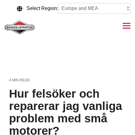
Skip
to
Select Region:
the
main
content.
Tog
Me
4 MIN READ
Hur felsöker och
reparerar jag vanliga
problem med små
motorer?