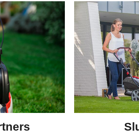
rtners
Sl