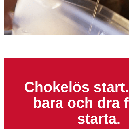
Chokelös start.
bara och dra f
starta.