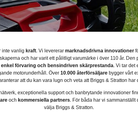
 inte vanlig
kraft
. Vi levererar
marknadsdrivna innovationer
f
kaperna och har varit ett pålitligt varumärke i över 110 år. Den
ll, enkel förvaring och bensindriven skärprestanda
. Vi tar de
ggande motorunderhåll. Över
10.000 återförsäljare
bygger vårt e
aranterar att du kan vara lugn och veta att Briggs & Stratton har 
nätverk, exceptionella support och banbrytande innovationer fin
dare
och
kommersiella partners
. För båda har vi sammanställt d
välja Briggs & Stratton.