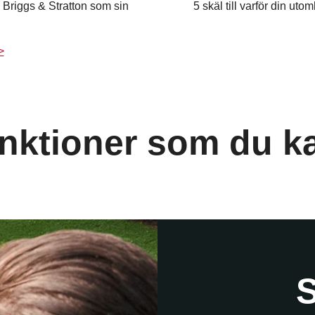
ja Briggs & Stratton som sin
5 skäl till varför din ut
>
nktioner som du ka
S