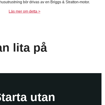
omhusutrustning bör drivas av en Briggs & Stratton-motor.
Läs mer om detta >
n lita på
tarta utan