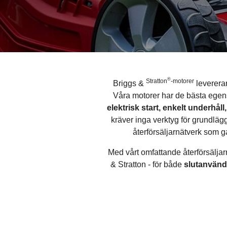
®
Stratton
-motorer
Briggs &
levererar
Våra motorer har de bästa egens
elektrisk start, enkelt underhå
kräver inga verktyg för grundlä
återförsäljarnätverk som g
Med vårt omfattande återförsäljar
& Stratton - för både
slutanvän