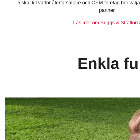
5 skäl till varför återförsäljare och OEM-företag bör väl
partner.
Läs mer om Briggs & Stratton 
Enkla fu