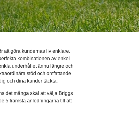
ör att göra kundernas liv enklare.
 perfekta kombinationen av enkel
t enkla underhållet ännu längre och
xtraordinära stöd och omfattande
dig och dina kunder täckta.
ns det många skäl att välja Briggs
e 5 främsta anledningarna till att