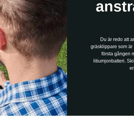
anstr
Du är redo att 
gräsklippare som är r
första gången 
litiumjonbatteri. Sk
en