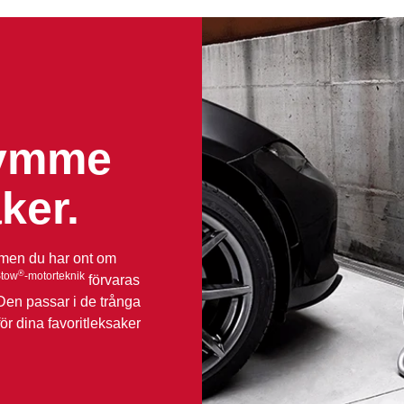
rymme
aker.
 men du har ont om
®
tow
-motorteknik
förvaras
Den passar i de trånga
ör dina favoritleksaker