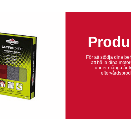
Produk
För att stödja dina beh
att hålla dina moto
under många år fr
eftervårdsprod