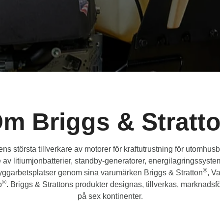
m Briggs & Stratt
ens största tillverkare av motorer för kraftutrustning för utomhu
 av litiumjonbatterier, standby-generatorer, energilagringssyste
®
byggarbetsplatser genom sina varumärken Briggs & Stratton
, V
®
o
. Briggs & Strattons produkter designas, tillverkas, marknadsf
på sex kontinenter.