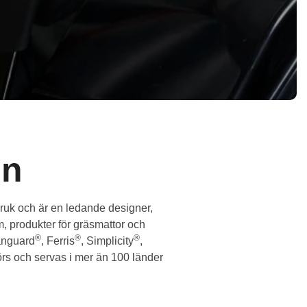
on
sbruk och är en ledande designer,
m, produkter för gräsmattor och
®
®
®
anguard
, Ferris
, Simplicity
,
örs och servas i mer än 100 länder