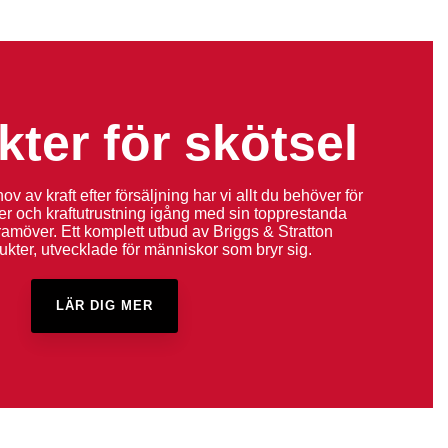
ter för skötsel
ov av kraft efter försäljning har vi allt du behöver för
rer och kraftutrustning igång med sin topprestanda
amöver. Ett komplett utbud av Briggs & Stratton
ukter, utvecklade för människor som bryr sig.
LÄR DIG MER