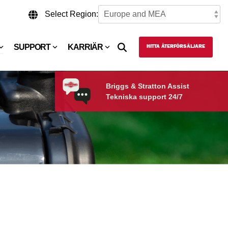
Select Region:
SUPPORT
KARRIÄR
HITTA ÅTERFÖRSÄLJARE
Briggs & Stratton Assist
Tekniska support 24/7