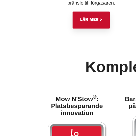
bränsle till förgasaren.
LÄR MER >
Komple
®
Mow N'Stow
:
Bar
Platsbesparande
på
innovation