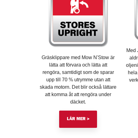
Med 
Gräsklippare med Mow N'Stow är
aldr
lätta att förvara och lätta att
oljen
rengöra, samtidigt som de sparar
hela
upp till 70 % utrymme utan att
ver
skada motorn. Det blir också lättare
att komma åt att rengöra under
däcket.
LÄR MER >