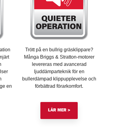
ation
Trött på en bullrig gräsklippare?
njärt
Många Briggs & Stratton-motorer
m
levereras med avancerad
lser
ljuddämparteknik för en
h
bullerdämpad klippupplevelse och
 ge en
förbättrad förarkomfort.
LÄR MER >