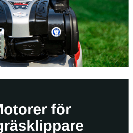
otorer för
gräsklippare