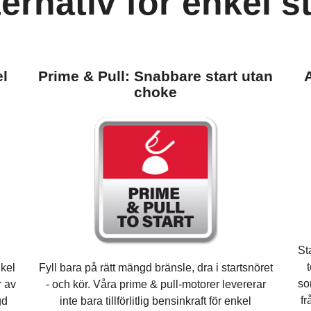
ternativ för enkel st
el
Prime & Pull: Snabbare start utan
A
choke
St
nkel
Fyll bara på rätt mängd bränsle, dra i startsnöret
so
r av
- och kör. Våra prime & pull-motorer levererar
fr
gd
inte bara tillförlitlig bensinkraft för enkel