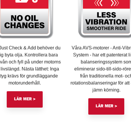
Just Check & Add behöver du
Våra AVS-motorer - Anti-Vibr
ig byta olja. Kontrollera bara
System - har ett patenterat li
ivån och fyll på under motorns
balanseringssystem so
 livslängd. Nästa lätthet: Inga
eliminerar sido-till-sido-röre
ktyg krävs för grundläggande
från traditionella mot- oc
motorunderhåll.
rotationsbalanseringar för att
jämn körning.
LÄR MER >
LÄR MER >