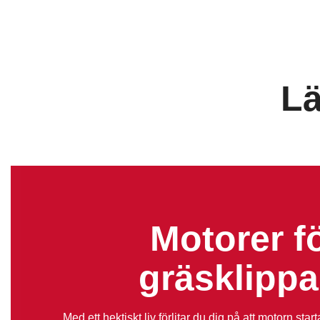
Lä
Motorer f
gräsklippa
Med ett hektiskt liv förlitar du dig på att motorn sta