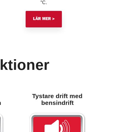
°C.
LÄR MER >
ktioner
Tystare drift med
m
bensindrift