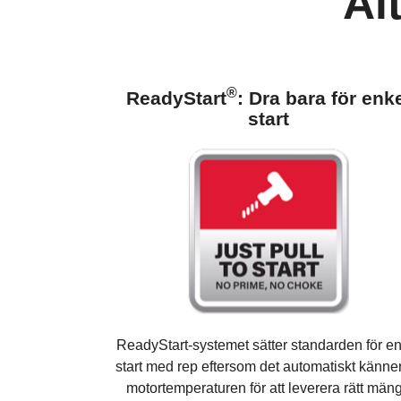
Al
®
ReadyStart
: Dra bara för enk
start
ReadyStart-systemet sätter standarden för e
start med rep eftersom det automatiskt känne
motortemperaturen för att leverera rätt män