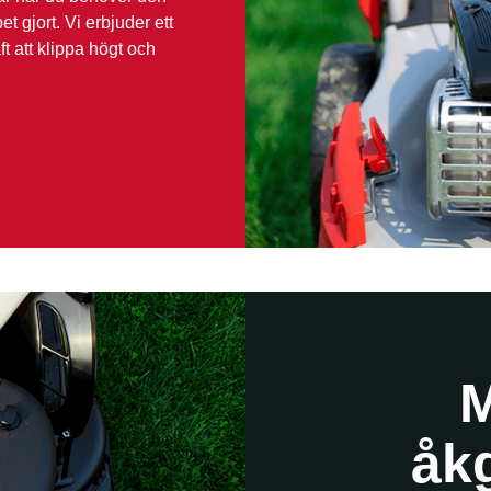
t gjort. Vi erbjuder ett
t att klippa högt och
M
åk