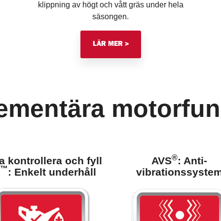
klippning av högt och vått gräs under hela
säsongen.
LÄR MER >
mentära motorfun
®
a kontrollera och fyll
AVS
: Anti-
™
: Enkelt underhåll
vibrationssyste