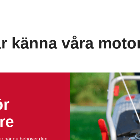
r känna våra moto
ör
re
rtar när du behöver den