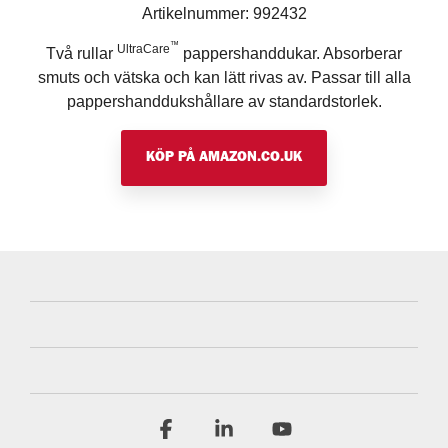
Artikelnummer: 992432
™
UltraCare
Två rullar
pappershanddukar. Absorberar
smuts och vätska och kan lätt rivas av. Passar till alla
pappershanddukshållare av standardstorlek.
KÖP PÅ AMAZON.CO.UK
Facebook
Linkedin
YouTube