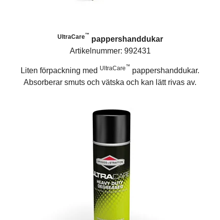
™
UltraCare
pappershanddukar
Artikelnummer: 992431
™
UltraCare
Liten förpackning med
pappershanddukar.
Absorberar smuts och vätska och kan lätt rivas av.