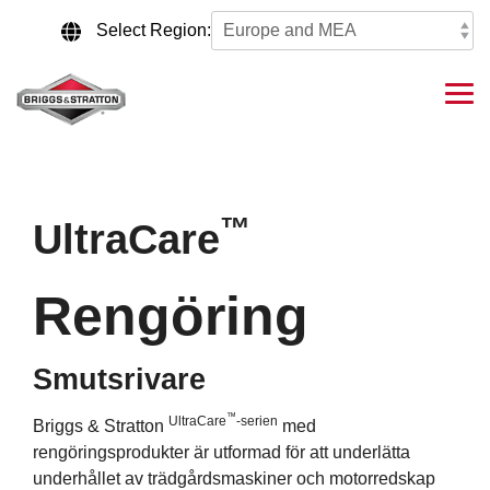
Skip
to
Select Region:
the
main
content.
Tog
Me
™
UltraCare
Rengöring
Smutsrivare
™
UltraCare
-serien
Briggs & Stratton
med
rengöringsprodukter är utformad för att underlätta
underhållet av trädgårdsmaskiner och motorredskap