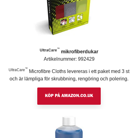
™
UltraCare
mikrofiberdukar
Artikelnummer: 992429
™
UltraCare
Microfibre Cloths levereras i ett paket med 3 st
och är lämpliga för skrubbning, rengöring och polering.
KÖP PÅ AMAZON.CO.UK