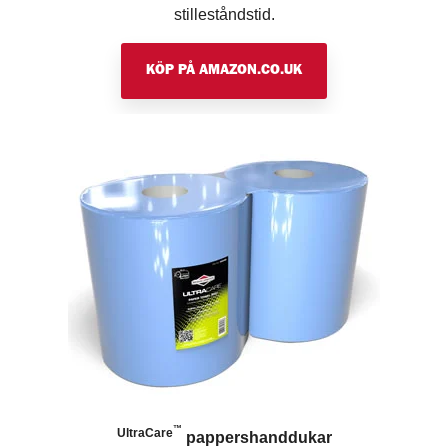
stilleståndstid.
KÖP PÅ AMAZON.CO.UK
™
UltraCare
pappershanddukar