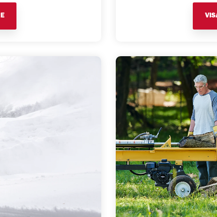
RE
VI