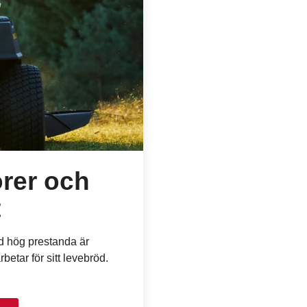
rer och
t
d hög prestanda är
betar för sitt levebröd.