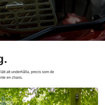
g.
h lätt att underhålla, precis som de
 inte en chans.