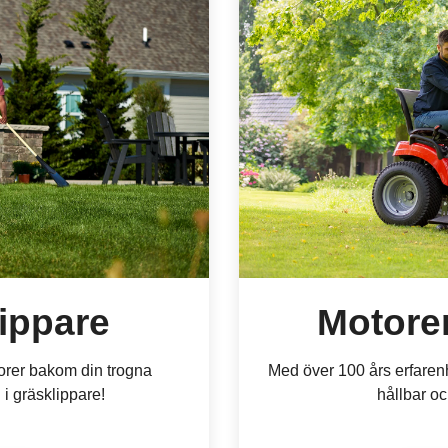
lippare
Motorer
motorer bakom din trogna
Med över 100 års erfarenhe
 i gräsklippare!
hållbar och