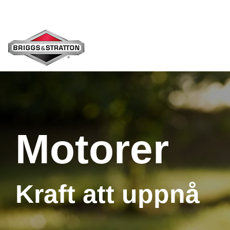
Skip
to
the
main
content.
Motorer
Kraft att uppnå