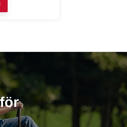
R
för