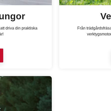
lungor
Ve
att driva din praktiska
Från trädgårdsfräsar
är!
verktygsmotor