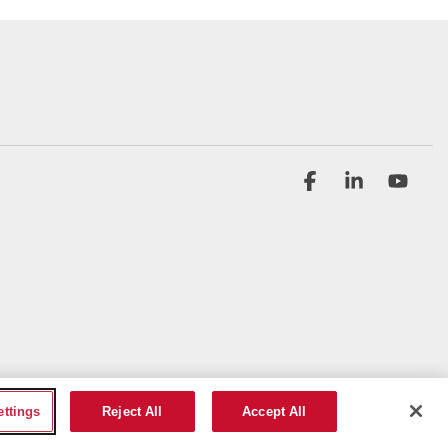
Facebook
Linkedin
YouT
ettings
Reject All
Accept All