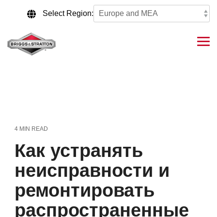
Skip
to
Select Region:
the
main
content.
Tog
Me
4 MIN READ
Как устранять
неисправности и
ремонтировать
распространенные