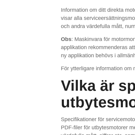
Information om ditt direkta moto
visar alla serviceersättningsm
och andra värdefulla mått, nu
Obs
: Maskinvara för motormont
applikation rekommenderas att 
ny applikation behövs i allmä
För ytterligare information om
Vilka är s
utbytesmo
Specifikationer för servicemoto
PDF-filer för utbytesmotorer me