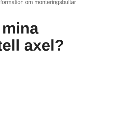
nformation om monteringsbultar
r mina
ell axel?