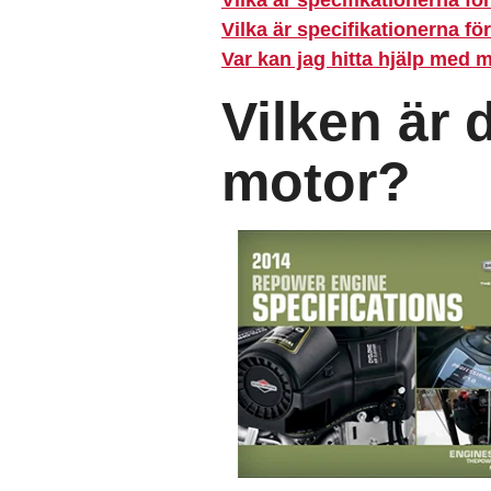
Vilka är specifikationerna f
Var kan jag hitta hjälp med 
Vilken är 
motor?