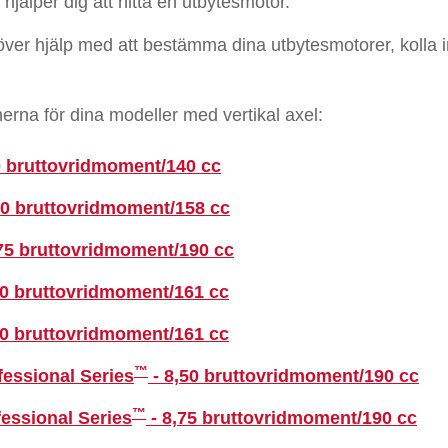
 hjälper dig att hitta en utbytesmotor.
höver hjälp med att bestämma dina utbytesmotorer, kolla i
nerna för dina modeller med vertikal axel:
0 bruttovridmoment/140 cc
50 bruttovridmoment/158 cc
,75 bruttovridmoment/190 cc
00 bruttovridmoment/161 cc
00 bruttovridmoment/161 cc
™
essional Series
- 8,50 bruttovridmoment/190 cc
™
essional Series
- 8,75 bruttovridmoment/190 cc