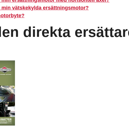
ör min vätskekylda ersättningsmotor
?
motorbyte?
den direkta ersätta