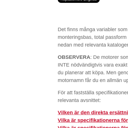
Det finns många variabler som 
monteringsbas, total passform etc
nedan med relevanta kataloger fö
OBSERVERA
: De motorer som
INTE nödvändigtvis vara exakt
du planerar att köpa. Men gen
motornamn får du en allmän up
För att fastställa specifikation
relevanta avsnittet:
Vilken är den direkta ersätt
Vilka är specifikationerna f
Vilka är specifikationerna f