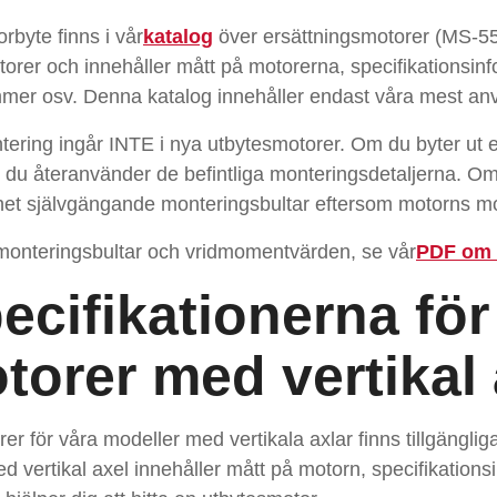
rbyte finns i vår
katalog
över ersättningsmotorer (MS-55
otorer och innehåller mått på motorerna, specifikationsi
mmer osv. Denna katalog innehåller endast våra mest an
ering ingår INTE i nya utbytesmotorer. Om du byter ut en
du återanvänder de befintliga monteringsdetaljerna. Om
nhet självgängande monteringsbultar eftersom motorns m
 monteringsbultar och vridmomentvärden, se vår
PDF om 
pecifikationerna fö
torer med vertikal
rer för våra modeller med vertikala axlar finns tillgängl
d vertikal axel innehåller mått på motorn, specifikation