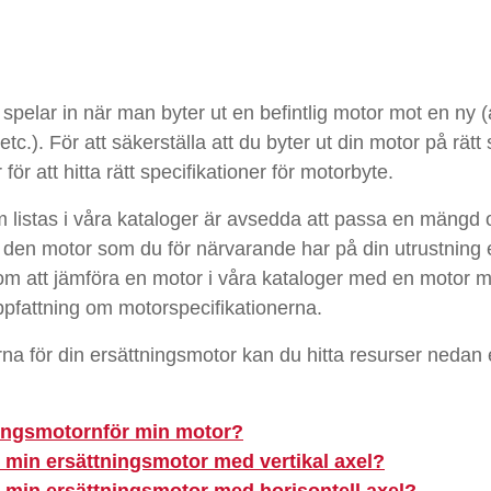
spelar in när man byter ut en befintlig motor mot en ny (
.). För att säkerställa att du byter ut din motor på rätt sä
r att hitta rätt specifikationer för motorbyte.
 listas i våra kataloger är avsedda att passa en mängd 
 den motor som du för närvarande har på din utrustning 
om att jämföra en motor i våra kataloger med en motor m
pfattning om motorspecifikationerna.
erna för din ersättningsmotor kan du hitta resurser nedan e
ningsmotorn
för min motor?
ör min ersättningsmotor med vertikal axel
?
ör min ersättningsmotor med horisontell axel
?