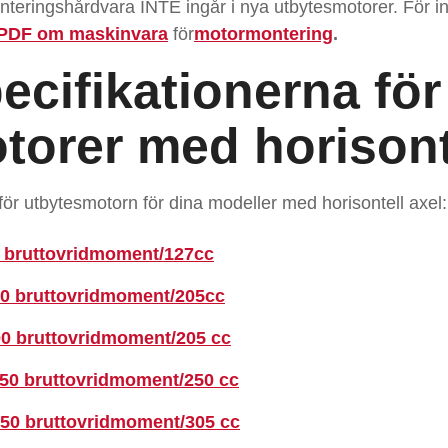
nteringshårdvara INTE ingår i nya utbytesmotorer. För i
PDF om maskinvara
för
motormontering
.
pecifikationerna fö
torer med horisont
 för utbytesmotorn för dina modeller med horisontell axel:
0 bruttovridmoment/127cc
,00 bruttovridmoment/205cc
00 bruttovridmoment/205 cc
,50 bruttovridmoment/250 cc
,50 bruttovridmoment/305 cc