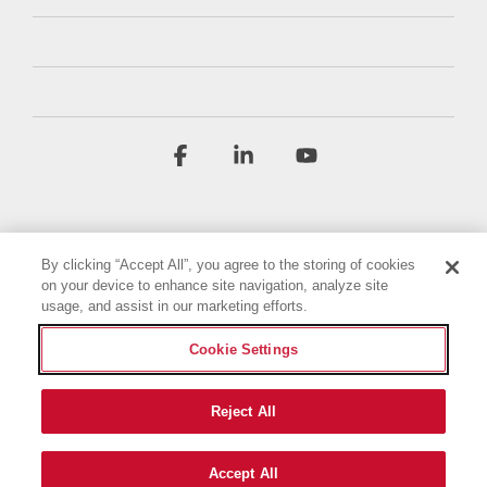
Facebook
Linkedin
YouTube
By clicking “Accept All”, you agree to the storing of cookies
on your device to enhance site navigation, analyze site
usage, and assist in our marketing efforts.
Conditions générales
Politique de confidentialité
Cookie Settings
Déclaration d'accessibilité
Mentions légales
Paramètres des cookies
Reject All
© 2026 Briggs & Stratton, LLC. All rights reserved.
Accept All