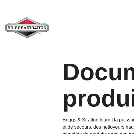
Skip
to
the
main
content.
Docum
produ
Briggs & Stratton fournit la puis
et de secours, des nettoyeurs ha