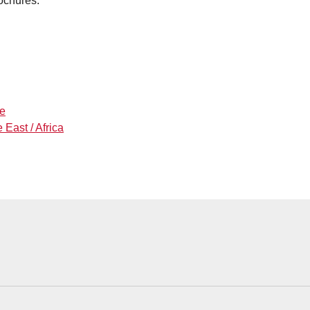
ochures.
pe
East / Africa