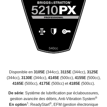
Disponible en
3105E
(344cc),
3115E
(344cc),
3125E
(344cc),
3130E
(344cc),
4145E
(500cc),
4155E
(500cc),
4165E
(500cc),
4175E
(500cc) et
4185E
(500cc).
De série
: Système de lubrification par éclaboussures,
®
gestion avancée des débris, Anti-Vibration System
†
®
En option
: ReadyStart
, EFM (gestion électronique