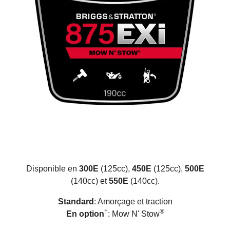
Disponible en
300E
(
125cc),
450E
(
125cc),
500E
(
140cc) et
550E
(
140cc).
Standard
: Amorçage et traction
†
®
En option
: Mow N' Stow