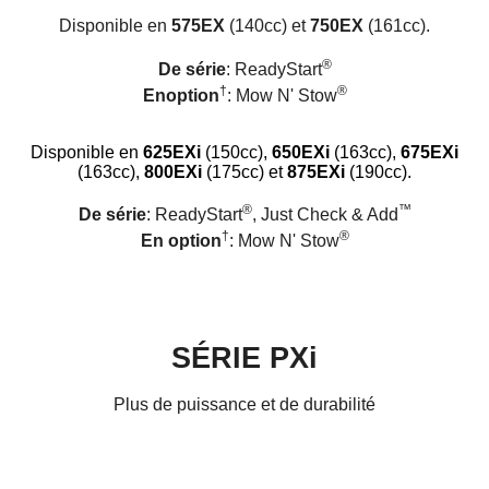
Disponible en
575EX
(140cc) et
750EX
(161cc).
®
De série
: ReadyStart
†
®
Enoption
: Mow N' Stow
Disponible en
625EXi
(
150cc),
650EXi
(
163cc)
,
675EXi
(163cc),
800EXi
(175cc) et
875EXi
(190cc).
®
™
De série
: ReadyStart
, Just Check & Add
†
®
En option
: Mow N' Stow
SÉRIE PXi
Plus de puissance et de durabilité