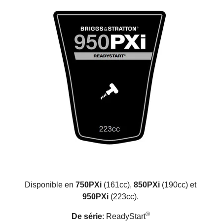
Disponible en
750PXi
(
161cc),
850PXi
(
190cc) et
950PXi
(
223cc).
®
De série
: ReadyStart