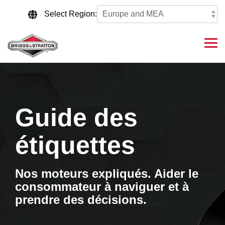
Skip
to
Select Region:
the
main
content.
Tog
Me
Guide des
étiquettes
Nos moteurs expliqués. Aider le
consommateur à naviguer et à
prendre des décisions.