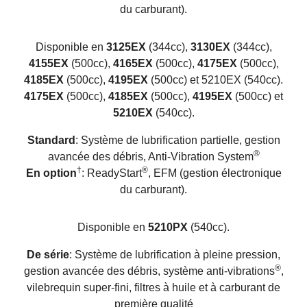
du carburant).
Disponible en
3125EX
(344cc),
3130EX
(344cc),
4155EX
(500cc),
4165EX
(500cc),
4175EX
(500cc),
4185EX
(500cc),
4195EX
(500cc) et 5210EX (540cc).
4175EX
(500cc),
4185EX
(500cc),
4195EX
(500cc) et
5210EX
(540cc).
Standard
: Système de lubrification partielle, gestion
®
avancée des débris, Anti-Vibration System
†
®
En option
: ReadyStart
, EFM (gestion électronique
du carburant).
Disponible en
5210PX
(540cc).
De série
: Système de lubrification à pleine pression,
®
gestion avancée des débris, système anti-vibrations
,
vilebrequin super-fini, filtres à huile et à carburant de
première qualité