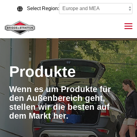
Skip
to
Select Region:
the
main
content.
Tog
Me
Produkte
Wenn es um Produkte für
den Außenbereich geht,
stellen wir die besten auf
dem Markt her.