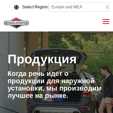
Skip
to
Select Region:
the
main
content.
Tog
Me
Продукция
Когда речь идет о
продукции для наружной
установки, мы производим
лучшее на рынке.