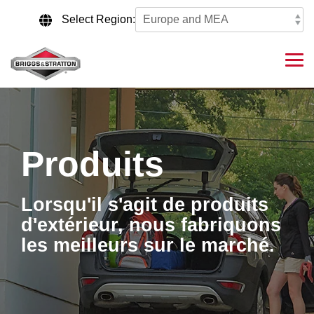
Skip
to
Select Region:
the
main
content.
Tog
Me
Produits
Lorsqu'il s'agit de produits
d'extérieur, nous fabriquons
les meilleurs sur le marché.