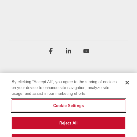
Facebook
Linkedin
YouTube
By clicking “Accept All”, you agree to the storing of cookies
on your device to enhance site navigation, analyze site
usage, and assist in our marketing efforts.
Conditions générales
Politique de confidentialité
Cookie Settings
Déclaration d'accessibilité
Mentions légales
Paramètres des cookies
Reject All
© 2026 Briggs & Stratton, LLC. All rights reserved.