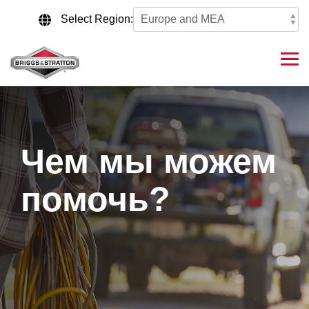
Skip
to
Select Region:
the
main
content.
Tog
Me
Чем мы можем
помочь?