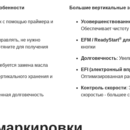
обенности
Большие вертикальные 
ск с помощью праймера и
Усовершенствованн
Обеспечивает чистоту
®
правлять, не нужно
EFM / ReadyStart
для
отяните для получения
кнопки
Долговечность
: Уве
ребуется замена масла
EFI (электронный вп
ертикального хранения и
Оптимизированная ра
Контроль скорости
:
нная долговечность
скоростью - большее с
маркировки