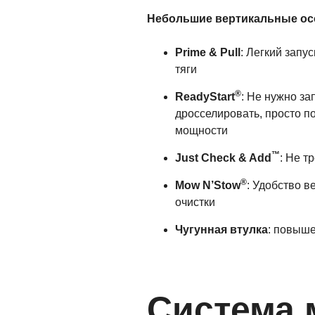
Небольшие вертикальные ос
Prime & Pull
: Легкий запу
тяги
®
ReadyStart
: Не нужно за
дросселировать, просто п
мощности
™
Just Check & Add
: Не т
®
Mow N’Stow
: Удобство в
очистки
Чугунная втулка
: повыше
Система 