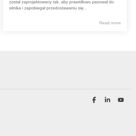
został zaprojektowany tak, aby prawidłowo pasował do
silnika i zapobiegał przedostawaniu się...
Read more
Facebook
Linkedin
YouT