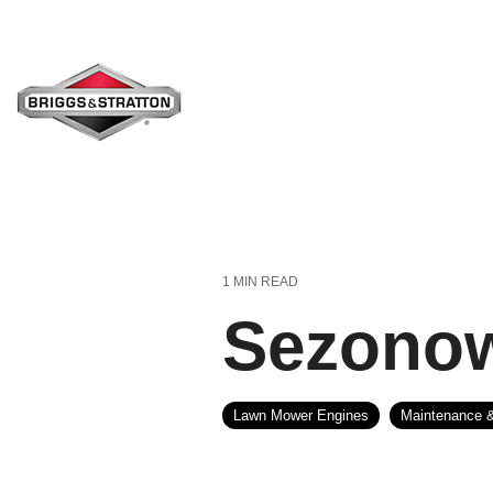
Skip
to
the
main
content.
1 MIN READ
Sezono
Lawn Mower Engines
Maintenance &