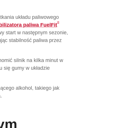
atkania układu paliwowego
®
bilizatora paliwa FuelFit
wy start w następnym sezonie,
jąc stabilność paliwa przez
omić silnik na kilka minut w
u się gumy w układzie
jącego alkohol, takiego jak
.
hym