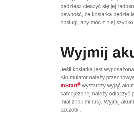
będziesz cieszyć się jej rado
pewność, że kosiarka będzie ł
obsługi, aby móc z niej szybko
Wyjmij ak
Jeśli kosiarka jest wyposażon
Akumulator należy przechowyw
®
InStart
wystarczy wyjąć akum
samojezdnej należy odłączyć 
miał znak minus). Wyjmij akum
szczotki.