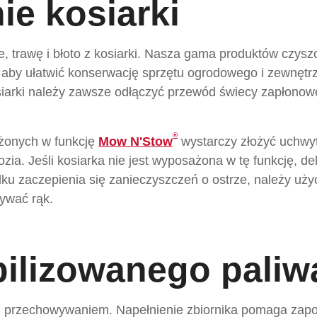
ie kosiarki
e, trawę i błoto z kosiarki. Nasza gama produktów czys
 aby ułatwić konserwację sprzętu ogrodowego i zewnętr
osiarki należy zawsze odłączyć przewód świecy zapłonow
®
żonych w funkcję
Mow N'Stow
wystarczy złożyć uchwyt 
ia. Jeśli kosiarka nie jest wyposażona w tę funkcję, del
u zaczepienia się zanieczyszczeń o ostrze, należy użyć 
żywać rąk.
bilizowanego paliw
ed przechowywaniem. Napełnienie zbiornika pomaga zapob