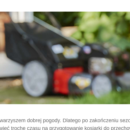
owarzyszem dobrej pogody. Dlatego po zakończeniu sezo
więć trochę czasu na przygotowanie kosiarki do przech