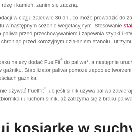
e rdzę i kamień, zanim się zaczną.
dacji w ciągu zaledwie 30 dni, co może prowadzić do z
rzętu w następnym sezonie wegetacyjnym. Stosowanie
sta
a paliwa przed przechowywaniem i zapewnia szybki i łat
 chroniąc przed korozyjnym działaniem etanolu i utrzymu
®
baku należy dodać FuelFit
do paliwa*, a następnie uruch
 gaźniku. Stabilizator paliwa pomoże zapobiec tworzeni
ęściach gaźnika.
®
 nie używać FuelFit
lub jeśli silnik używa paliwa zawiera
biornika i uruchom silnik, aż zatrzyma się z braku paliwa
j kosiarkę w suc