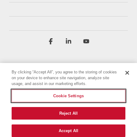
Facebook
Linkedin
YouTube
By clicking “Accept All”, you agree to the storing of cookies
on your device to enhance site navigation, analyze site
usage, and assist in our marketing efforts.
Условия и положения
Политика конфиденциальности
Cookie Settings
Декларация о доступности
Выходные данные
Настройки файлов cookie
Reject All
© 2026 Briggs & Stratton, LLC. All rights reserved.
Accept All