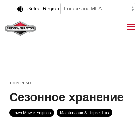
Skip
to
Select Region:
the
main
content.
Tog
Me
1 MIN READ
Сезонное хранение
Lawn Mower Engines
Maintenance & Repair Tips