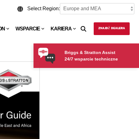
Select Region:
ON
WSPARCIE
KARIERA
ZNAJDŹ DEALERA
Briggs & Stratton Assist
24/7 wsparcie techniczne