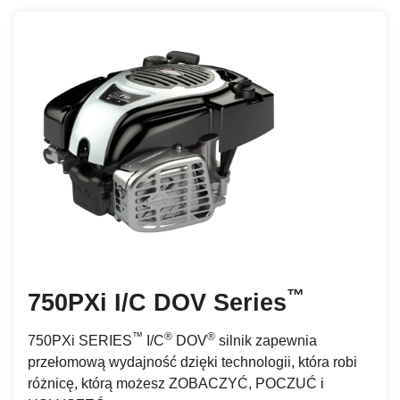
™
750PXi I/C DOV Series
™
®
®
750PXi SERIES
I/C
DOV
silnik zapewnia
przełomową wydajność dzięki technologii, która robi
różnicę, którą możesz ZOBACZYĆ, POCZUĆ i