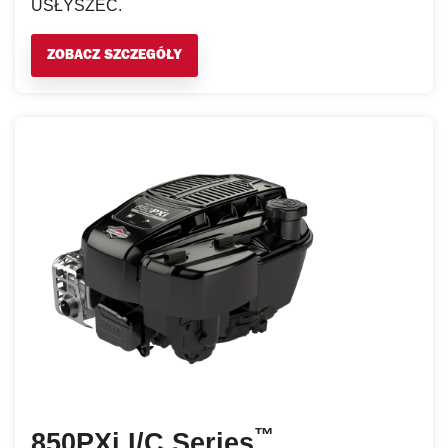
USŁYSZEĆ.
ZOBACZ SZCZEGÓŁY
™
850PXi I/C Series