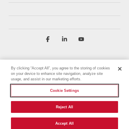
Facebook
Linkedin
YouTube
By clicking “Accept All”, you agree to the storing of cookies
on your device to enhance site navigation, analyze site
usage, and assist in our marketing efforts.
Regulamin
Polityka prywatności
Cookie Settings
Oświadczenie o dostępności
Nadruk
Ustawienia plików cookie
Reject All
© 2026 Briggs & Stratton, LLC. All rights reserved.
Accept All