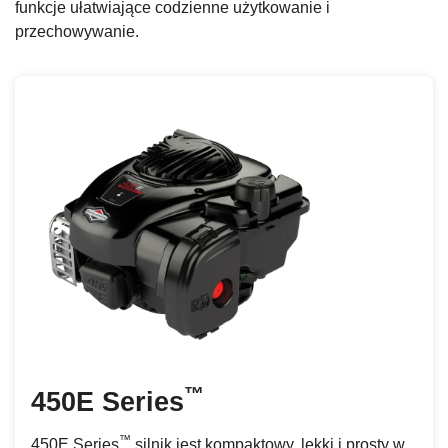
funkcje ułatwiające codzienne użytkowanie i
przechowywanie.
™
450E Series
™
450E Series
silnik jest kompaktowy, lekki i prosty w