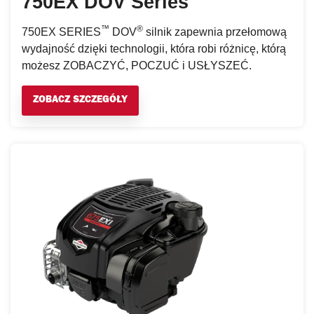
750EX DOV Series
™
®
750EX SERIES
DOV
silnik zapewnia przełomową
wydajność dzięki technologii, która robi różnicę, którą
możesz ZOBACZYĆ, POCZUĆ i USŁYSZEĆ.
ZOBACZ SZCZEGÓŁY