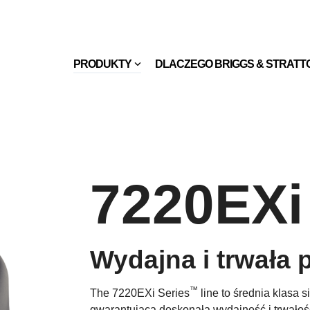
PRODUKTY
DLACZEGO BRIGGS & STRATT
7220EXi
Wydajna i trwała 
™
The 7220EXi Series
line to średnia klasa 
gwarantującą doskonałą wydajność i trwałoś