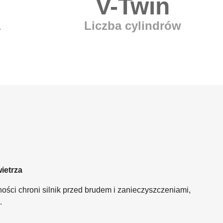
V-Twin
a
Liczba cylindrów
ietrza
ności chroni silnik przed brudem i zanieczyszczeniami,
.