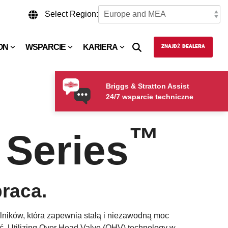
Select Region:
ON
WSPARCIE
KARIERA
ZNAJDŹ DEALERA
Briggs & Stratton Assist
24/7 wsparcie techniczne
™
 Series
praca.
silników, która zapewnia stałą i niezawodną moc
ć. Utilizing Over Head Valve (OHV) technology w