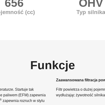
656
OHV
jemność (cc)
Typ silnik
Funkcje
Zaawansowana filtracja pow
aturze. Startuje tak
Filtr powietrza o dużej pojem
nie paliwem (EFM) zapewnia
wydłużając żywotność silnika
®
zapewnia rozruch w stylu