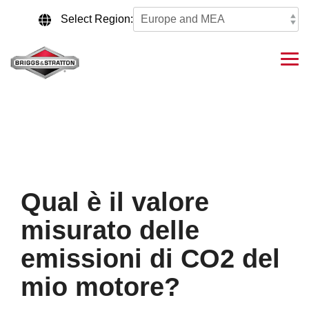
Skip
to
Select Region:
the
main
content.
Tog
Me
Qual è il valore
misurato delle
emissioni di CO2 del
mio motore?