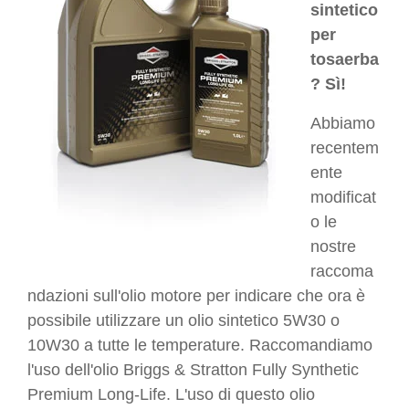
sintetico
per
tosaerba
? Sì!
Abbiamo
recentem
ente
modificat
o le
nostre
raccoma
ndazioni sull'olio motore per indicare che ora è
possibile utilizzare un olio sintetico 5W30 o
10W30 a tutte le temperature. Raccomandiamo
l'uso dell'olio Briggs & Stratton Fully Synthetic
Premium Long-Life. L'uso di questo olio