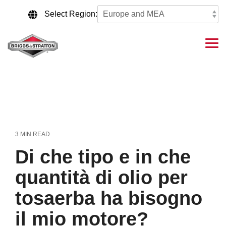
Skip
to
Select Region:
the
main
content.
Tog
Me
3 MIN READ
Di che tipo e in che
quantità di olio per
tosaerba ha bisogno
il mio motore?