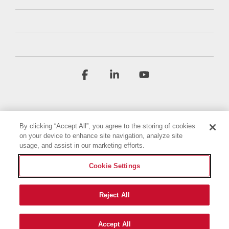
Facebook
Linkedin
YouTube
By clicking “Accept All”, you agree to the storing of cookies
on your device to enhance site navigation, analyze site
usage, and assist in our marketing efforts.
Termini e condizioni
Informativa sulla privacy
Cookie Settings
Dichiarazione di accessibilità
Impronta
Impostazioni dei cookie
Reject All
© 2026 Briggs & Stratton, LLC. All rights reserved.
Accept All