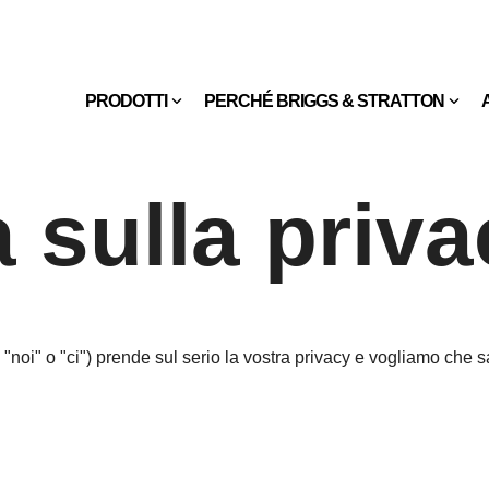
PRODOTTI
PERCHÉ BRIGGS & STRATTON
 sulla priv
n", "noi" o "ci") prende sul serio la vostra privacy e vogliamo ch