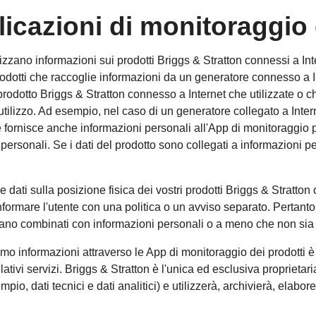
plicazioni di monitoraggio
izzano informazioni sui prodotti Briggs & Stratton connessi a Int
rodotti che raccoglie informazioni da un generatore connesso a I
prodotto Briggs & Stratton connesso a Internet che utilizzate o c
 utilizzo. Ad esempio, nel caso di un generatore collegato a Inte
 fornisce anche informazioni personali all'App di monitoraggio p
i personali. Se i dati del prodotto sono collegati a informazioni p
dati sulla posizione fisica dei vostri prodotti Briggs & Stratton
formare l'utente con una politica o un avviso separato. Pertanto, B
ano combinati con informazioni personali o a meno che non sia r
iamo informazioni attraverso le App di monitoraggio dei prodotti è 
elativi servizi. Briggs & Stratton è l'unica ed esclusiva proprietari
o, dati tecnici e dati analitici) e utilizzerà, archivierà, elabor