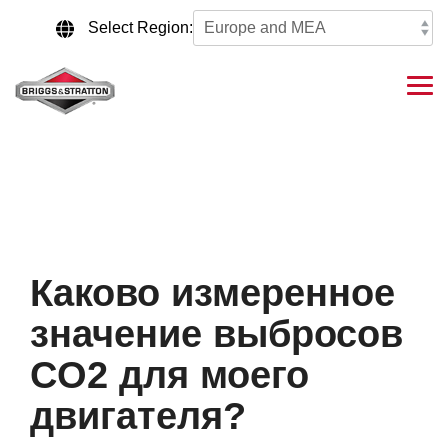
Skip
to
Select Region:
the
main
content.
Tog
Me
Каково измеренное
значение выбросов
CO2 для моего
двигателя?