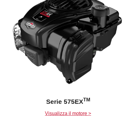
TM
Serie 575EX
Visualizza il motore >