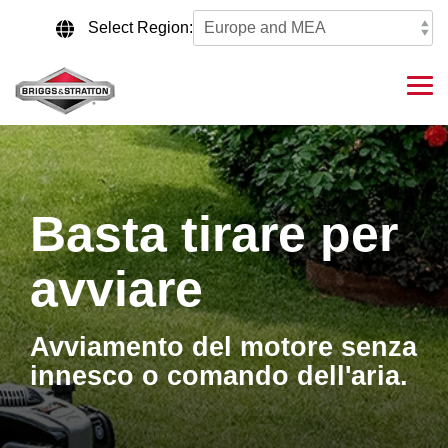
Skip
to
Select Region:
the
main
content.
Tog
Me
Basta tirare per
avviare
Avviamento del motore senza
innesco o comando dell'aria.