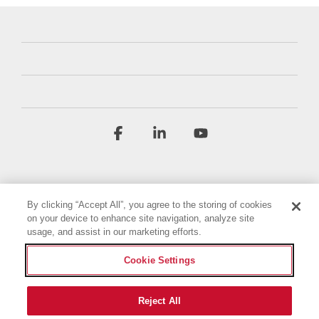
Facebook
Linkedin
YouTube
By clicking “Accept All”, you agree to the storing of cookies
on your device to enhance site navigation, analyze site
usage, and assist in our marketing efforts.
Termini e condizioni
Informativa sulla privacy
Cookie Settings
Dichiarazione di accessibilità
Impronta
Impostazioni dei cookie
Reject All
© 2026 Briggs & Stratton, LLC. All rights reserved.