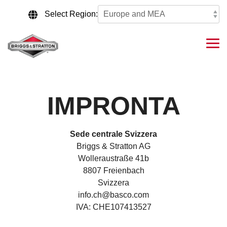
Skip
to
Select Region:
the
main
content.
Tog
Me
IMPRONTA
Sede centrale Svizzera
Briggs & Stratton AG
Wolleraustraße 41b
8807 Freienbach
Svizzera
info.ch@basco.com
IVA: CHE107413527