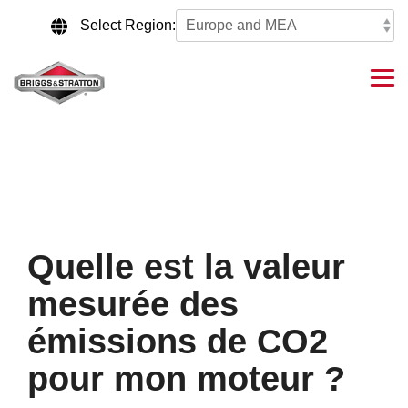
Skip
to
Select Region:
the
main
content.
Tog
Me
Quelle est la valeur
mesurée des
émissions de CO2
pour mon moteur ?