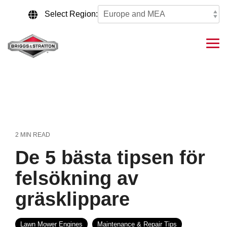
Skip
to
Select Region:
the
main
content.
Tog
Me
2 MIN READ
De 5 bästa tipsen för
felsökning av
gräsklippare
Lawn Mower Engines
Maintenance & Repair Tips