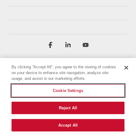
Facebook
Linkedin
YouTube
By clicking “Accept All”, you agree to the storing of cookies
on your device to enhance site navigation, analyze site
usage, and assist in our marketing efforts.
Cookie Settings
Villkor
Integritetspolicy
Tillgänglighetsredogörelse
Avtryck
Cookie-inställningar
Reject All
© 2026 Briggs & Stratton, LLC. All rights reserved.
Accept All