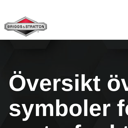
Skip
to
the
main
content.
Översikt ö
symboler f