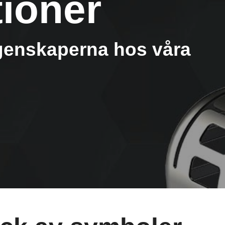
ioner
genskaperna hos våra