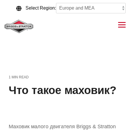
Skip
to
Select Region:
the
main
content.
Tog
Me
1 MIN READ
Что такое маховик?
Маховик малого двигателя Briggs & Stratton