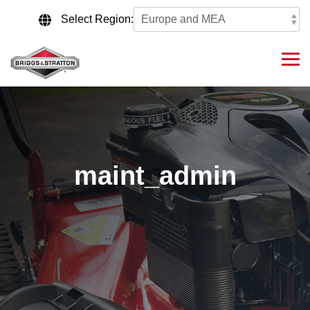
Skip
to
Select Region:
the
main
content.
Tog
Me
maint_admin