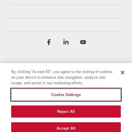
Facebook
Linkedin
YouTube
By clicking “Accept All”, you agree to the storing of cookies
on your device to enhance site navigation, analyze site
usage, and assist in our marketing efforts.
Условия и положения
Политика конфиденциальности
Cookie Settings
Декларация о доступности
Выходные данные
Настройки файлов cookie
Reject All
© 2026 Briggs & Stratton, LLC. All rights reserved.
Accept All