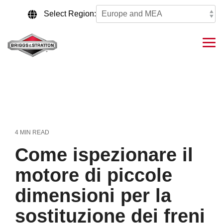
Skip
to
Select Region:
the
main
content.
Tog
Me
4 MIN READ
Come ispezionare il
motore di piccole
dimensioni per la
sostituzione dei freni