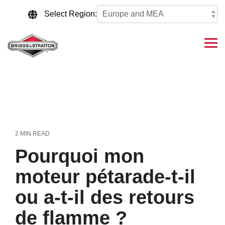
Skip
to
Select Region:
the
main
content.
Tog
Me
2 MIN READ
Pourquoi mon
moteur pétarade-t-il
ou a-t-il des retours
de flamme ?