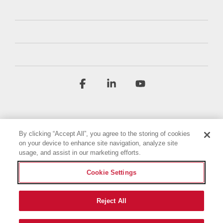
Facebook
Linkedin
YouTube
By clicking “Accept All”, you agree to the storing of cookies
on your device to enhance site navigation, analyze site
usage, and assist in our marketing efforts.
Geschäftsbedingungen
Datenschutzbestimmungen
Cookie Settings
Barrierefreiheitserklärung
Impressum
Cookie-Einstellungen
Reject All
© 2026 Briggs & Stratton, LLC. All rights reserved.