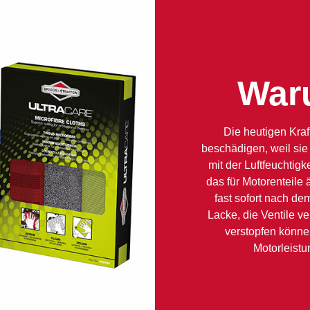
Waru
Die heutigen Kra
beschädigen, weil sie 
mit der Luftfeuchtig
das für Motorenteile 
fast sofort nach de
Lacke, die Ventile v
verstopfen könne
Motorleistun