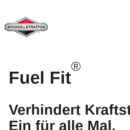
Skip
to
the
main
content.
®
Fuel Fit
Verhindert Krafts
Ein für alle Mal.