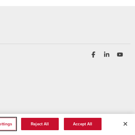
Facebook
Linkedin
YouT
ettings
Reject All
Accept All