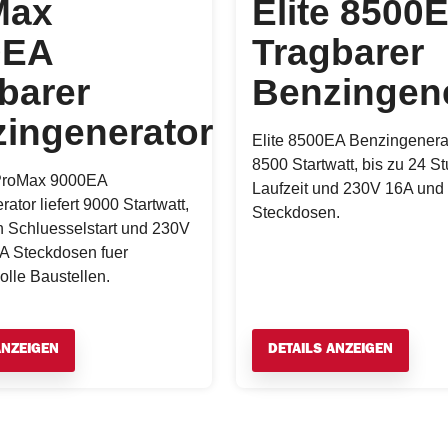
Max
Elite 8500
0EA
Tragbarer
barer
Benzingen
ingenerator
Elite 8500EA Benzingenerat
8500 Startwatt, bis zu 24 S
ProMax 9000EA
Laufzeit und 230V 16A und
ator liefert 9000 Startwatt,
Steckdosen.
n Schluesselstart und 230V
A Steckdosen fuer
lle Baustellen.
ANZEIGEN
DETAILS ANZEIGEN