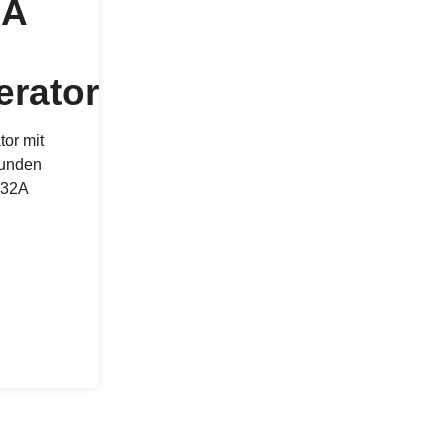
EA
erator
or mit
tunden
 32A