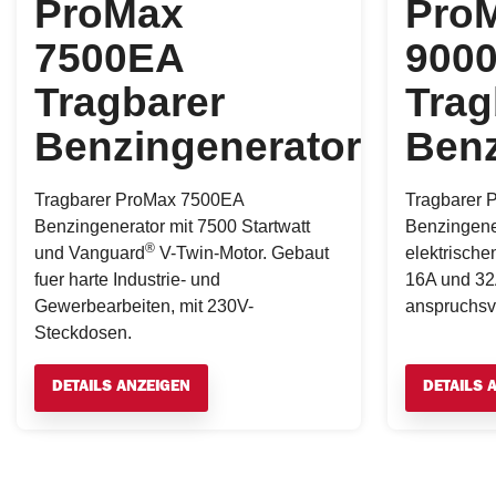
ProMax
Pro
7500EA
900
Tragbarer
Trag
Benzingenerator
Benz
Tragbarer ProMax 7500EA
Tragbarer 
Benzingenerator mit 7500 Startwatt
Benzingener
®
und Vanguard
V-Twin-Motor. Gebaut
elektrische
fuer harte Industrie- und
16A und 32
Gewerbearbeiten, mit 230V-
anspruchsvo
Steckdosen.
DETAILS ANZEIGEN
DETAILS 