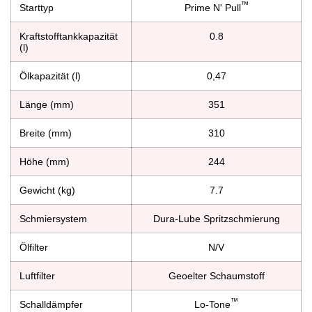
™
Starttyp
Prime N' Pull
Kraftstofftankkapazität
0.8
(l)
Ölkapazität (l)
0,47
Länge (mm)
351
Breite (mm)
310
Höhe (mm)
244
Gewicht (kg)
7.7
Schmiersystem
Dura-Lube Spritzschmierung
Ölfilter
N/V
Luftfilter
Geoelter Schaumstoff
™
Schalldämpfer
Lo-Tone