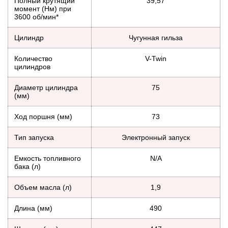
Полный крутящий
39,57
момент (Нм) при
3600 об/мин*
Цилиндр
Чугунная гильза
Количество
V-Twin
цилиндров
Диаметр цилиндра
75
(мм)
Ход поршня (мм)
73
Тип запуска
Электронный запуск
Емкость топливного
N/A
бака (л)
Объем масла (л)
1,9
Длина (мм)
490