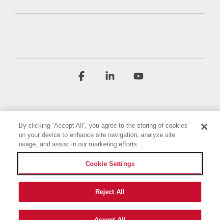
Facebook
Linkedin
YouTube
By clicking “Accept All”, you agree to the storing of cookies
on your device to enhance site navigation, analyze site
usage, and assist in our marketing efforts.
Regulamin
Polityka prywatności
Cookie Settings
Oświadczenie o dostępności
Nadruk
Ustawienia plików cookie
Reject All
© 2026 Briggs & Stratton, LLC. All rights reserved.
Accept All