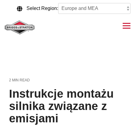
Skip
to
Select Region:
the
main
content.
Tog
Me
2 MIN READ
Instrukcje montażu
silnika związane z
emisjami