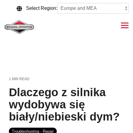
Skip
to
Select Region:
the
main
content.
Tog
Me
1 MIN READ
Dlaczego z silnika
wydobywa się
biały/niebieski dym?
Troubleshooting - Repair