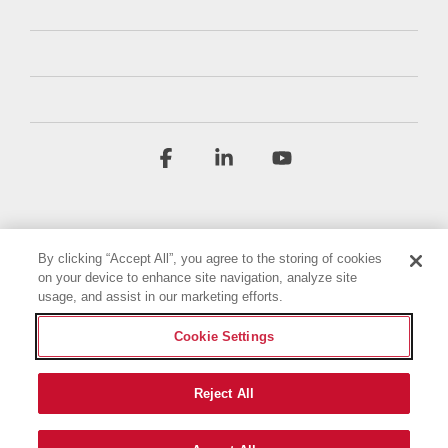
Facebook
Linkedin
YouTube
By clicking “Accept All”, you agree to the storing of cookies
on your device to enhance site navigation, analyze site
usage, and assist in our marketing efforts.
Regulamin
Polityka prywatności
Cookie Settings
Oświadczenie o dostępności
Nadruk
Ustawienia plików cookie
Reject All
© 2026 Briggs & Stratton, LLC. All rights reserved.