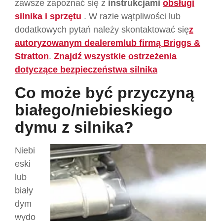
zawsze zapoznać się z
instrukcjami
obsługi
silnika i sprzętu
.
W razie wątpliwości lub
dodatkowych pytań należy skontaktować się
z
autoryzowanym dealerem
lub firmą Briggs &
Stratton
.
Znajdź wszystkie ostrzeżenia
dotyczące bezpieczeństwa silnika
Co może być przyczyną
białego/niebieskiego
dymu z silnika?
Niebi
eski
lub
biały
dym
wydo