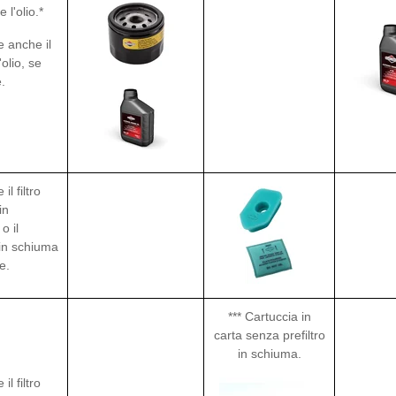
 l'olio.*
e anche il
l'olio, se
.
 il filtro
in
o il
 in schiuma
e.
*** Cartuccia in
carta senza prefiltro
in schiuma.
 il filtro