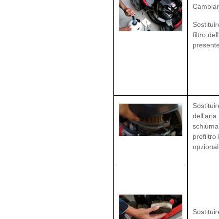
Cambiare
Sostituir
filtro del
presente
Sostituire
dell'aria 
schiuma 
prefiltro
opzional
Sostituire