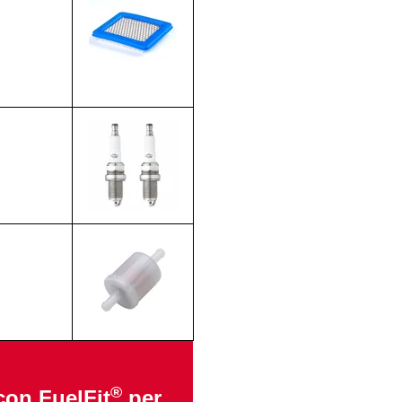
®
 con FuelFit
per