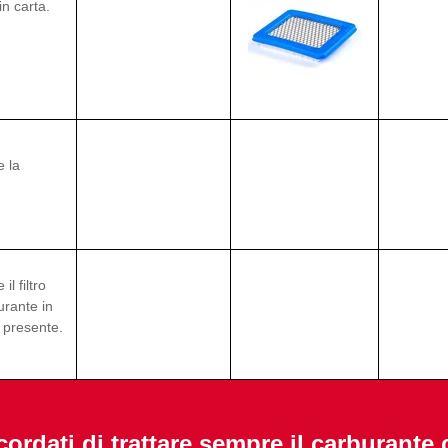
 in carta.
e la
 il filtro
urante in
e presente.
cordati di trattare sempre il carburante