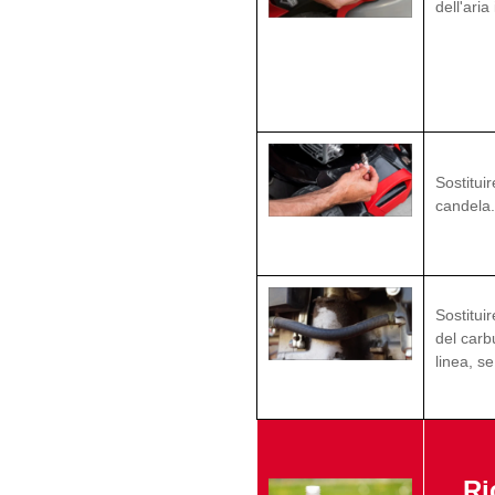
dell'aria
Sostituir
candela.
Sostituire
del carb
linea, s
Ri