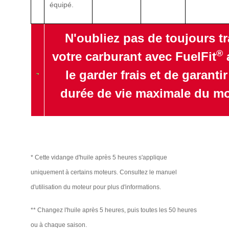
équipé.
N'oubliez pas de toujours tr
®
votre carburant avec FuelFit
a
le garder frais et de garanti
durée de vie maximale du mo
* Cette vidange d'huile après 5 heures s'applique
uniquement à certains moteurs. Consultez le manuel
d'utilisation du moteur pour plus d'informations.
** Changez l'huile après 5 heures, puis toutes les 50 heures
ou à chaque saison.