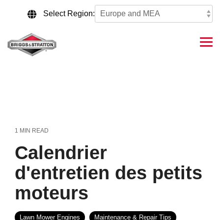
Skip
to
Select Region:
the
main
content.
Tog
Me
1 MIN READ
Calendrier
d'entretien des petits
moteurs
Lawn Mower Engines
Maintenance & Repair Tips