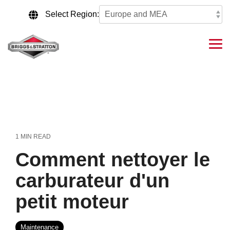
Skip
to
Select Region:
the
main
content.
Tog
Me
1 MIN READ
Comment nettoyer le
carburateur d'un
petit moteur
Maintenance