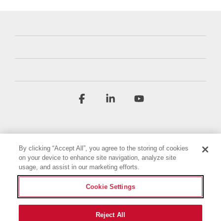
Facebook
Linkedin
YouTube
By clicking “Accept All”, you agree to the storing of cookies
on your device to enhance site navigation, analyze site
usage, and assist in our marketing efforts.
Conditions générales
Politique de confidentialité
Cookie Settings
Déclaration d'accessibilité
Mentions légales
Paramètres des cookies
Reject All