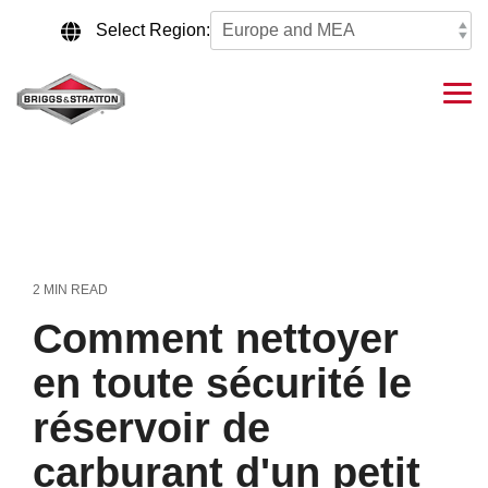
Skip
to
Select Region:
the
main
content.
Tog
Me
2 MIN READ
Comment nettoyer
en toute sécurité le
réservoir de
carburant d'un petit