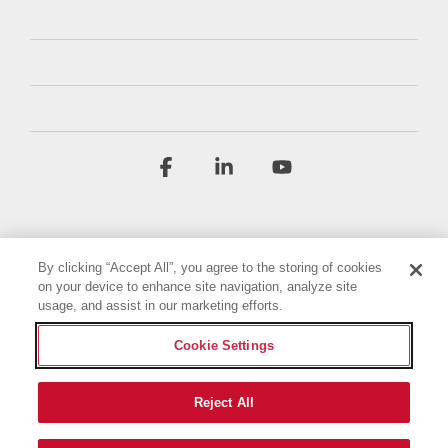
Facebook
Linkedin
YouTube
By clicking “Accept All”, you agree to the storing of cookies
on your device to enhance site navigation, analyze site
usage, and assist in our marketing efforts.
Conditions générales
Politique de confidentialité
Cookie Settings
Déclaration d'accessibilité
Mentions légales
Paramètres des cookies
Reject All
© 2026 Briggs & Stratton, LLC. All rights reserved.