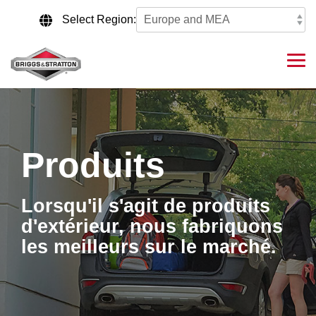
Skip
to
Select Region:
the
main
content.
Tog
Me
Produits
Lorsqu'il s'agit de produits
d'extérieur, nous fabriquons
les meilleurs sur le marché.