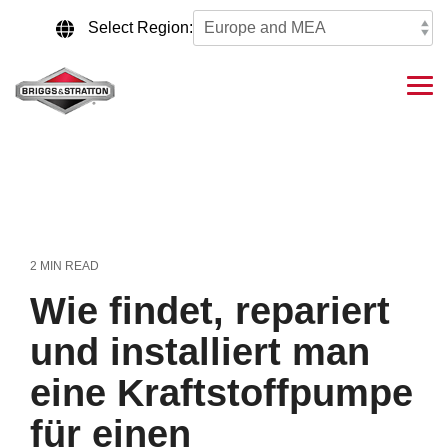
Skip
to
Select Region:
the
main
content.
Tog
Me
2 MIN READ
Wie findet, repariert
und installiert man
eine Kraftstoffpumpe
für einen