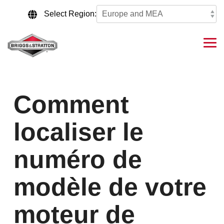
Skip
to
Select Region:
the
main
content.
Tog
Me
Comment
localiser le
numéro de
modèle de votre
moteur de